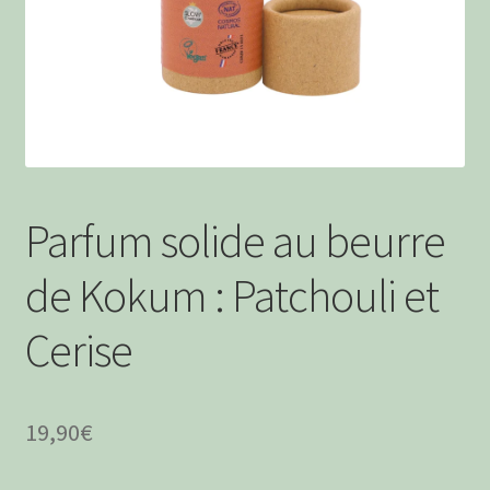
menu
Ouvrir
Boissons Alcoolisées
enfant
le
menu
Apéritifs à boire
enfant
Boissons Sans Alcool
Parfum solide au beurre
de Kokum : Patchouli et
Cerise
19,90
€