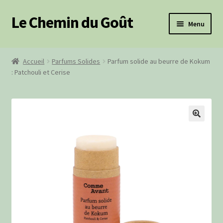
Le Chemin du Goût
Aller
Aller
Menu
à
au
la
contenu
Ouvrir
Produits frais
navigation
le
Accueil
Parfums Solides
Parfum solide au beurre de Kokum
menu
Ouvrir
: Patchouli et Cerise
Épicerie salée
enfant
le
menu
Ouvrir
Épicerie sucrée
enfant
le
menu
Produits BIO
🔍
enfant
Paniers Cadeaux
Paniers Pique-Nique
Ouvrir
Cosmétiques
le