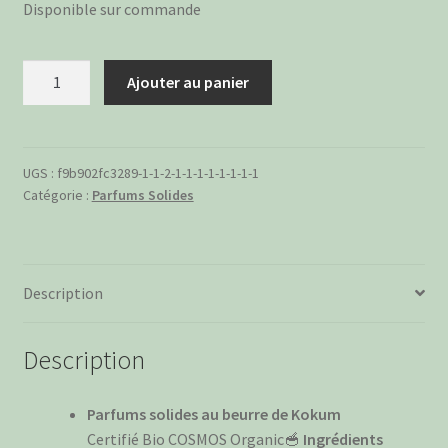
Disponible sur commande
quantité
Ajouter au panier
de
Parfum
solide
au
UGS :
f9b902fc3289-1-1-2-1-1-1-1-1-1-1-1
Catégorie :
Parfums Solides
beurre
de
Kokum
:
Description
Patchouli
et
Cerise
Description
Parfums solides au beurre de Kokum
Certifié Bio COSMOS Organic🥣
Ingrédients