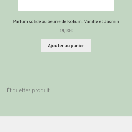
Parfum solide au beurre de Kokum : Vanille et Jasmin
19,90
€
Ajouter au panier
Étiquettes produit