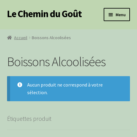
Le Chemin du Goût
Aller
Aller
Menu
à
au
la
contenu
Ouvrir
Produits frais
navigation
le
Accueil
Boissons Alcoolisées
menu
Ouvrir
Épicerie salée
enfant
le
Boissons Alcoolisées
menu
Ouvrir
Épicerie sucrée
enfant
le
menu
Produits BIO
enfant
Aucun produit ne correspond à votre
sélection.
Paniers Cadeaux
Paniers Pique-Nique
Étiquettes produit
Ouvrir
Cosmétiques
le