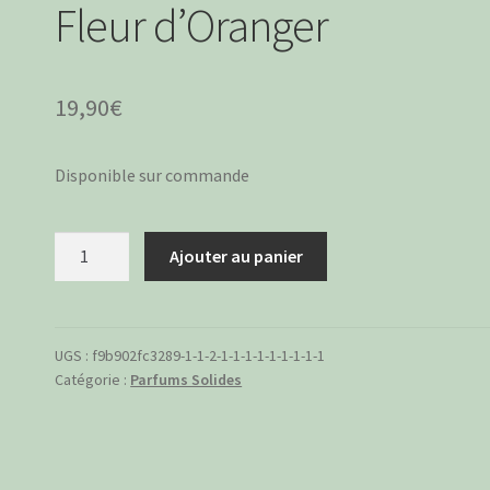
Fleur d’Oranger
19,90
€
Disponible sur commande
quantité
Ajouter au panier
de
Parfum
solide
au
UGS :
f9b902fc3289-1-1-2-1-1-1-1-1-1-1-1-1
Catégorie :
Parfums Solides
beurre
de
Kokum
: