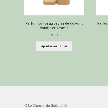
Parfum solide au beurre de Kokum :
Parfum
Vanille et Jasmin
19,90
€
Ajouter au panier
© Le Chemin du Goût 2026