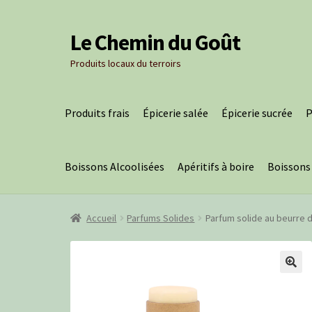
Le Chemin du Goût
Aller
Aller
à
au
Produits locaux du terroirs
la
contenu
navigation
Produits frais
Épicerie salée
Épicerie sucrée
P
Boissons Alcoolisées
Apéritifs à boire
Boissons
Accueil
Parfums Solides
Parfum solide au beurre d
🔍