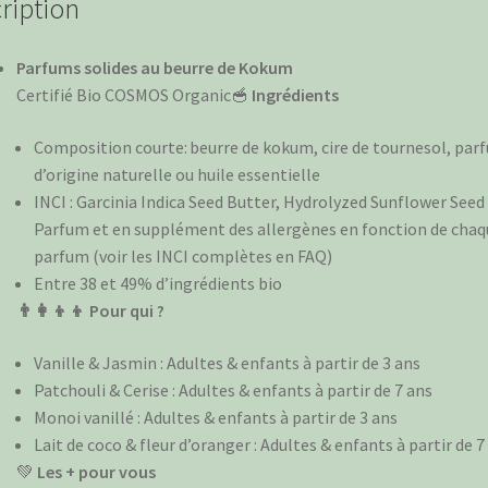
Lait
ription
de
Coco
Parfums solides au beurre de Kokum
et
Certifié Bio COSMOS Organic🥣
Ingrédients
Fleur
d'Oranger
Composition courte: beurre de kokum, cire de tournesol, par
d’origine naturelle ou huile essentielle
INCI : Garcinia Indica Seed Butter, Hydrolyzed Sunflower Seed
Parfum et en supplément des allergènes en fonction de chaq
parfum (voir les INCI complètes en FAQ)
Entre 38 et 49% d’ingrédients bio
👨‍👩‍👦‍👦 Pour qui ?
Vanille & Jasmin : Adultes & enfants à partir de 3 ans
Patchouli & Cerise : Adultes & enfants à partir de 7 ans
Monoi vanillé : Adultes & enfants à partir de 3 ans
Lait de coco & fleur d’oranger : Adultes & enfants à partir de 7
💚
Les + pour vous