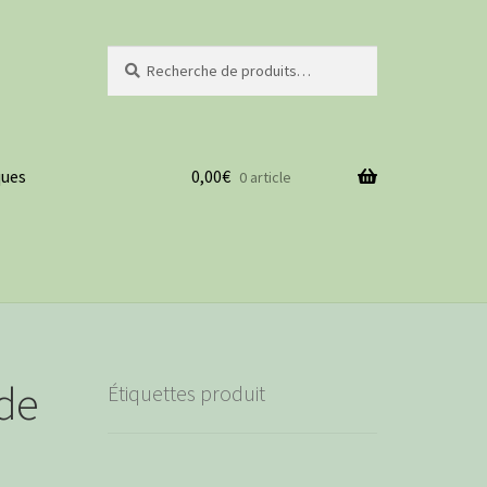
Recherche
Recherche
pour :
ues
0,00
€
0 article
 de
Étiquettes produit