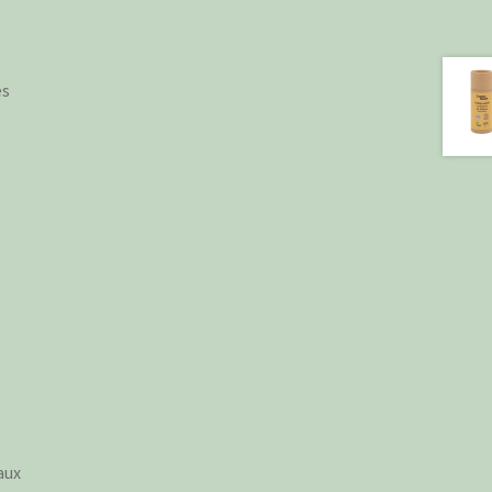
es
aux