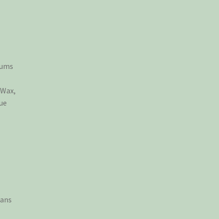
fums
 Wax,
ue
 ans