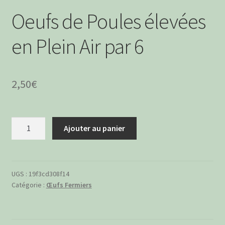
menu
Ouvrir
Boissons Alcoolisées
Oeufs de Poules élevées
enfant
le
menu
Apéritifs à boire
en Plein Air par 6
enfant
Boissons Sans Alcool
2,50
€
quantité
Ajouter au panier
de
Oeufs
de
Poules
UGS :
19f3cd308f14
Catégorie :
Œufs Fermiers
élevées
en
Plein
Air