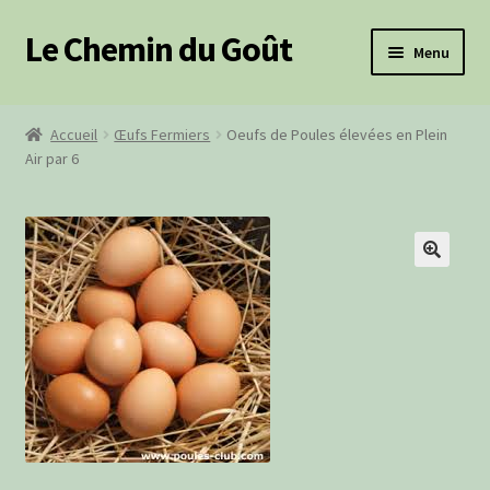
Le Chemin du Goût
Aller
Aller
Menu
à
au
la
contenu
Ouvrir
Produits frais
navigation
le
Accueil
Œufs Fermiers
Oeufs de Poules élevées en Plein
menu
Ouvrir
Air par 6
Épicerie salée
enfant
le
menu
Ouvrir
Épicerie sucrée
enfant
le
menu
Produits BIO
🔍
enfant
Paniers Cadeaux
Paniers Pique-Nique
Ouvrir
Cosmétiques
le