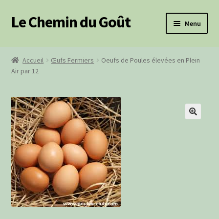
Le Chemin du Goût
Aller
Aller
Menu
à
au
la
contenu
Ouvrir
Produits frais
navigation
le
Accueil
Œufs Fermiers
Oeufs de Poules élevées en Plein
menu
Ouvrir
Air par 12
Épicerie salée
enfant
le
menu
Ouvrir
Épicerie sucrée
enfant
le
menu
Produits BIO
🔍
enfant
Paniers Cadeaux
Paniers Pique-Nique
Ouvrir
Cosmétiques
le