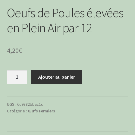
menu
Ouvrir
Boissons Alcoolisées
Oeufs de Poules élevées
enfant
le
menu
Apéritifs à boire
en Plein Air par 12
enfant
Boissons Sans Alcool
4,20
€
quantité
Ajouter au panier
de
Oeufs
de
Poules
UGS :
6c9882bbac1c
Catégorie :
Œufs Fermiers
élevées
en
Plein
Air