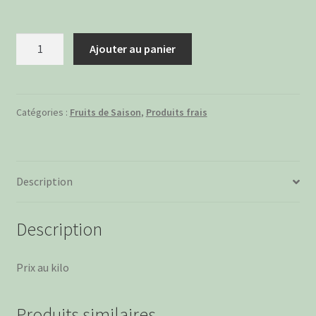
quantité
Ajouter au panier
de
Nectarines
du
Roussillon
Catégories :
Fruits de Saison
,
Produits frais
Description
Description
Prix au kilo
Produits similaires