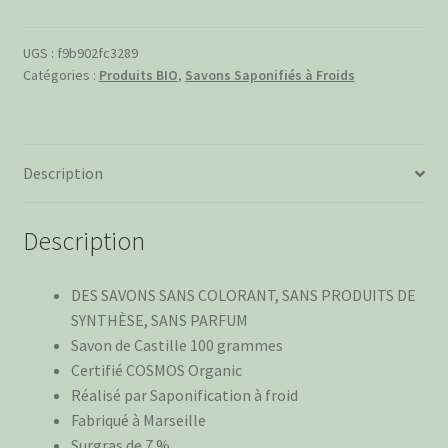
Savon
Naturel
à
UGS :
f9b902fc3289
Catégories :
Produits BIO
,
Savons Saponifiés à Froids
l'Huile
d'Olive
BIO
Description
Description
DES SAVONS SANS COLORANT, SANS PRODUITS DE
SYNTHÈSE, SANS PARFUM
Savon de Castille 100 grammes
Certifié COSMOS Organic
Réalisé par Saponification à froid
Fabriqué à Marseille
Surgras de 7 %