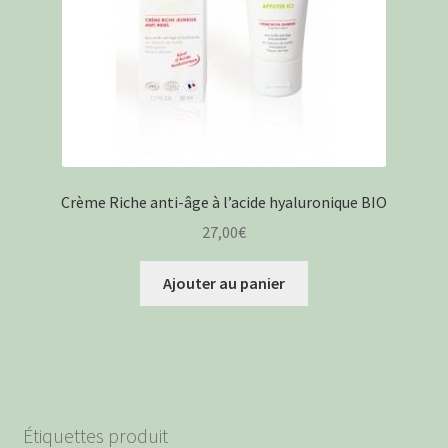
Crème Riche anti-âge à l’acide hyaluronique BIO
27,00
€
Ajouter au panier
Étiquettes produit