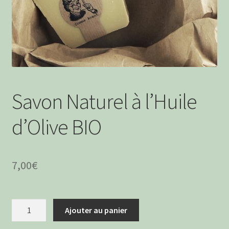
menu
Ouvrir
Boissons Alcoolisées
enfant
le
menu
Apéritifs à boire
enfant
Boissons Sans Alcool
Savon Naturel à l’Huile
d’Olive BIO
7,00
€
quantité
Ajouter au panier
de