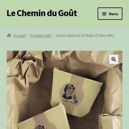
Le Chemin du Goût
Aller
Aller
Menu
à
au
la
contenu
Ouvrir
Produits frais
navigation
le
Accueil
Produits BIO
Savon Naturel à l’Huile d’Olive BIO
menu
Ouvrir
Épicerie salée
enfant
le
menu
Ouvrir
Épicerie sucrée
enfant
le
🔍
menu
Produits BIO
enfant
Paniers Cadeaux
Paniers Pique-Nique
Ouvrir
Cosmétiques
le