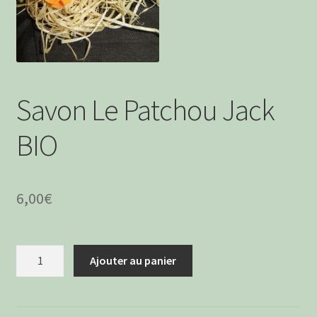
menu
Ouvrir
Boissons Alcoolisées
enfant
le
menu
Apéritifs à boire
enfant
Boissons Sans Alcool
Savon Le Patchou Jack
BIO
6,00
€
quantité
Ajouter au panier
de
Savon
Le