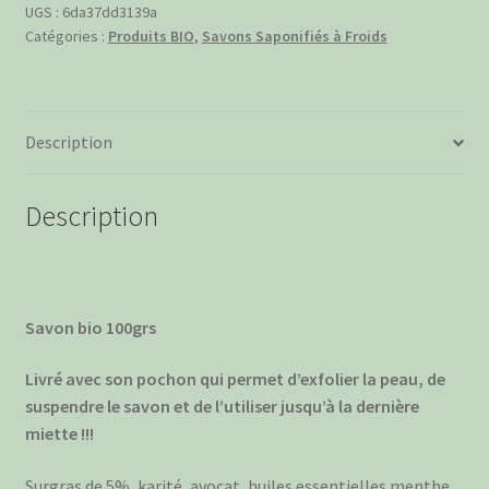
Patchou
UGS :
6da37dd3139a
Catégories :
Produits BIO
,
Savons Saponifiés à Froids
Jack
BIO
Description
Description
Savon bio 100grs
Livré avec son pochon qui permet d’exfolier la peau, de
suspendre le savon et de l’utiliser jusqu’à la dernière
miette !!!
Surgras de 5%, karité, avocat, huiles essentielles menthe