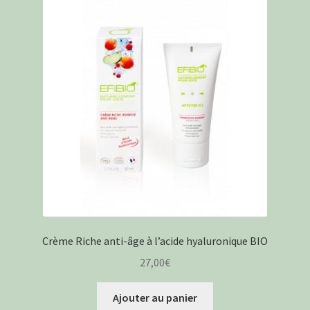
Crème Riche anti-âge à l’acide hyaluronique BIO
27,00
€
Ajouter au panier