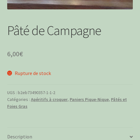
menu
Ouvrir
Boissons Alcoolisées
enfant
le
menu
Apéritifs à boire
Pâté de Campagne
enfant
Boissons Sans Alcool
6,00
€
Rupture de stock
UGS :
b2eb73490357-1-1-2
Catégories :
Apéritifs à croquer
,
Paniers Pique-Nique
,
Pâtés et
Foies Gras
Description