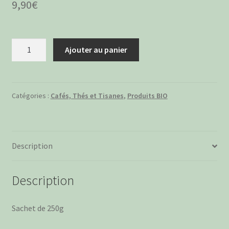
9,90
€
quantité
Ajouter au panier
de
Café
en
Grains
Catégories :
Cafés, Thés et Tisanes
,
Produits BIO
Mexique
Santa
Fé
Description
BIO
Description
Sachet de 250g