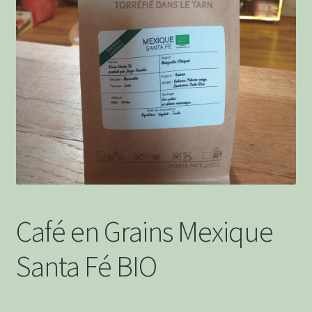
menu
Ouvrir
Boissons Alcoolisées
enfant
le
menu
Apéritifs à boire
enfant
Boissons Sans Alcool
Café en Grains Mexique
Santa Fé BIO