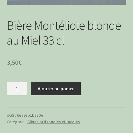
Bière Montéliote blonde
au Miel 33 cl
3,50
€
quantité
Ajouter au panier
de
Bière
Montéliote
blonde
UGS :
6ea9ab1baa0e
Catégorie :
Bières artisanales et locales
au
Miel