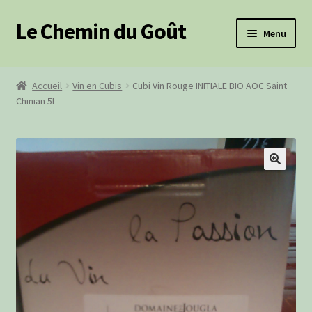
Le Chemin du Goût
Aller
Aller
Menu
à
au
la
contenu
Ouvrir
Produits frais
navigation
le
Accueil
Vin en Cubis
Cubi Vin Rouge INITIALE BIO AOC Saint
menu
Ouvrir
Chinian 5l
Épicerie salée
enfant
le
menu
Ouvrir
Épicerie sucrée
enfant
le
menu
Produits BIO
🔍
enfant
Paniers Cadeaux
Paniers Pique-Nique
Ouvrir
Cosmétiques
le