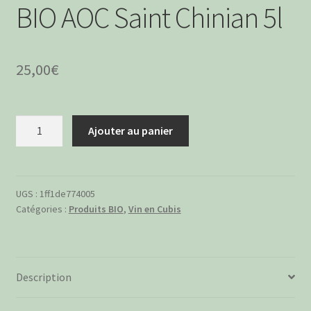
BIO AOC Saint Chinian 5l
25,00
€
quantité
Ajouter au panier
de
Cubi
Vin
Rouge
UGS :
1ff1de774005
Catégories :
Produits BIO
,
Vin en Cubis
INITIALE
BIO
AOC
Saint
Description
Chinian
5l