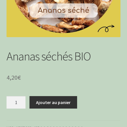
menu
Ouvrir
Boissons Alcoolisées
enfant
le
menu
Apéritifs à boire
enfant
Boissons Sans Alcool
Ananas séchés BIO
4,20
€
quantité
Ajouter au panier
de
Ananas
séchés