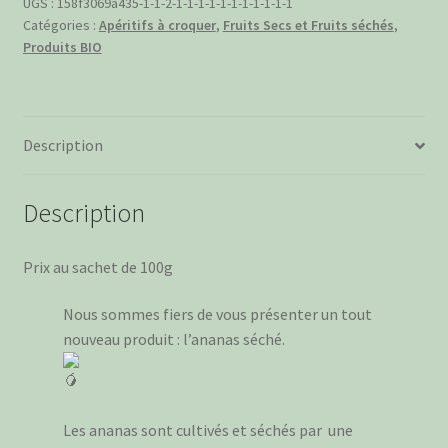
BIO
UGS :
158f3069a435-1-1-2-1-1-1-1-1-1-1-1-1-1-1
Catégories :
Apéritifs à croquer
,
Fruits Secs et Fruits séchés
,
Produits BIO
Description
Description
Prix au sachet de 100g
Nous sommes fiers de vous présenter un tout
nouveau produit : l’ananas séché.
Les ananas sont cultivés et séchés par une